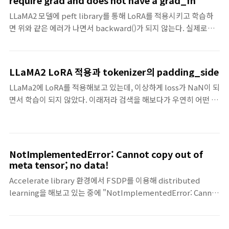
require grad and does not have a grad_fn
LLaMA2 모델에 peft library를 통해 LoRA를 적용시키고 학습하
면 위와 같은 에러가 나면서 backward()가 되지 않는다. 실제로
LoRA를 적용한 후 require_grad가 true인 파라미터들을 보면,
input_embedding, lm_head에 require_grad가 false로 되어
있다. 이를 하기 위해
LLaMA2 LoRA 적용과 tokenizer의 padding_side
"model.enable_input_require_grads()"를 추가해준다. 함수
LLaMa2에 LoRA를 적용해보고 있는데, 이상하게 loss가 NaN이 되
에 대한 설명은 "Enables the gradients for the input
면서 학습이 되지 않았다. 이래저라 검색을 해보다가 우연히 어떤 블
embeddings. This is useful for fine-tuning adapter weights
로그 글에서 tokenizer의 padding_side를 "right"로 바꾸는 걸
while keeping the model weights fixed." 이다. 코드를 살펴보
보고 적용해봤다. 불러온 LLaMa2 모델의 tokenizer의 기본
면, inp..
padding_side가 "left"로 되어 있었고, "right"로 바꿔준 뒤 학습
했더니 loss가 잘 떨어졌다.
NotImplementedError: Cannot copy out of
meta tensor; no data!
Accelerate library 환경에서 FSDP를 이용해 distributed
learning을 해보고 있는 중에 "NotImplementedError: Cannot
copy out of meta tensor; no data!" 에러가 나서 해결 방안을 찾
아봤다. 해결 방안: config 파일의