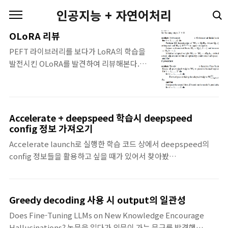
본문 바로가기
인공지능 + 자연어처리
OLoRA 리뷰
PEFT 라이브러리를 보다가 LoRA의 학습을
발전시킨 OLoRA를 발견하여 리뷰해본다.기
본 정보Title: OLoRA: Orthonormal Low-
Rank Adaptation of LLMs저자: Kerim
Büyükakyüz(Sicim AI)링크:
https://arxiv.org/abs/2406.01775내용 정
Accelerate + deepspeed 학습시 deepspeed
리요약LoRA를 구성하는 AB matrix를
config 정보 가져오기
pretrained 파라미터인 W matrix를 QR
Accelerate launch로 실행한 학습 코드 상에서 deepspeed의
decomposition해서 얻은 QR matrix로 간
config 정보들을 활용하고 싶을 때가 있어서 찾아봤
주하였다. 여기서 Q matrix가 orthonormal
다. training_args = TrainingArguments()#
한데 이런 특성 때문에 학습의 안정성을 높이
TrainingArguments 객체 생성 과정에서
고 모델의 최종 성능을 높일 수 있었다고 한다.
accelerate_config.yaml, deepspeed_config.json# 정보들이
제목의 Orthonormal은 이렇게 해서 얻은
Greedy decoding 사용 시 output의 일관성
training_args에 저장된다.# accelerate_config.yaml의
matrix Q가 orthonormal하..
Does Fine-Tuning LLMs on New Knowledge Encourage
deepspeed config 내용: training_args.deepspeed_plugin#
Hallucinations? 논문을 읽다가 의문이 가는 문구를 발견했