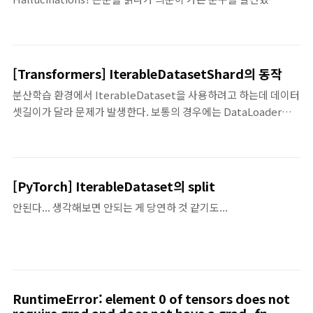
deepspeed config.json 내용:
다. "Greedy decoding always predicts the correct
training_args.deepspeed_plugin.hf_ds_config.config
answer.""Greedy decoding sometimes (but not always)
predicts the correct answer." Greedy decoding을 사용하면
동일한 input에 대해 항상 output이 같을 텐데, 왜 이런 문장을 썼
[Transformers] IterableDatasetShard의 동작
을까? 물론 나도 이런 경험을 한 적이 있어서 의문이 든 김에 조사해
분산학습 환경에서 IterableDataset을 사용하려고 하는데 데이터
봐야겠다고 생각했다. 다행히 검색해보니 누군가가 트윗(현재 X)을
셋길이가 달라 문제가 발생한다. 보통의 경우에는 DataLoader에
남겼다. https://twitter.com/cwolferesearch/st..
drop_last=True 옵션을 주면 배치 사이즈가 다른 마지막 배치를
무시할 수 있다. [ [[0, 1, 2], [3, 4, 5], [6, 7, 8]], [[9, 10, 11], [12,
13], [14, 15]] ] 그런데 LLM을 학습할 때 배치 사이즈가 1로 학습하
면 아예 배치 자체의 길이가 달라지는 경우가 생긴다. [ [[0], [1],
[PyTorch] IterableDataset의 split
[2]], [[3], [], [] ]
안된다... 생각해보면 안되는 게 당연하 것 같기도...
RuntimeError: element 0 of tensors does not