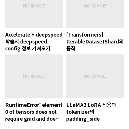
Accelerate + deepspeed
[Transformers]
학습시 deepspeed
IterableDatasetShard의
config 정보 가져오기
동작
RuntimeError: element
LLaMA2 LoRA 적용과
0 of tensors does not
tokenizer의
require grad and does
padding_side
not have a grad_fn