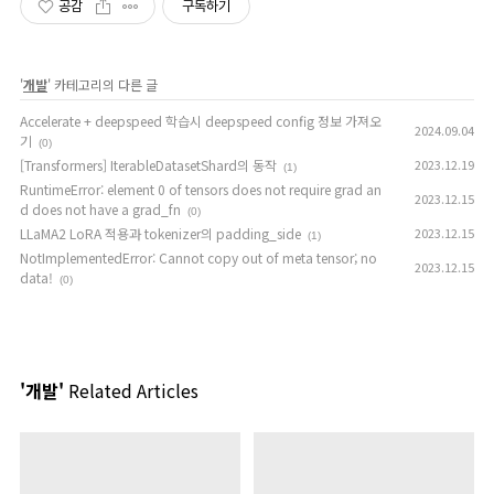
공감
구독하기
'
개발
' 카테고리의 다른 글
Accelerate + deepspeed 학습시 deepspeed config 정보 가져오
2024.09.04
기
(0)
[Transformers] IterableDatasetShard의 동작
2023.12.19
(1)
RuntimeError: element 0 of tensors does not require grad an
2023.12.15
d does not have a grad_fn
(0)
LLaMA2 LoRA 적용과 tokenizer의 padding_side
2023.12.15
(1)
NotImplementedError: Cannot copy out of meta tensor; no
2023.12.15
data!
(0)
'개발'
Related Articles