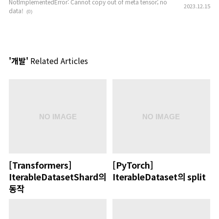
NotImplementedError: Cannot copy out of meta tensor; no
2023.12.15
data!
(0)
'개발'
Related Articles
[Transformers]
[PyTorch]
IterableDatasetShard의
IterableDataset의 split
동작