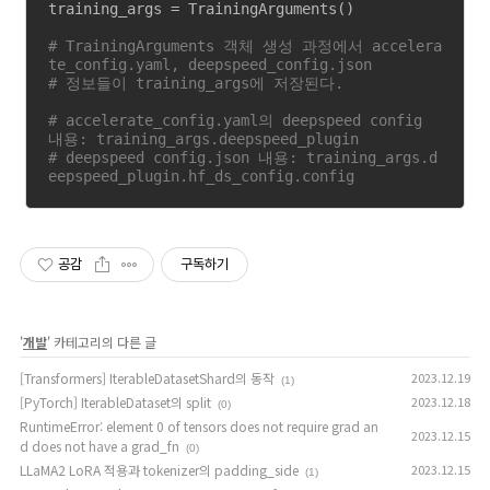
training_args = TrainingArguments()

# TrainingArguments 객체 생성 과정에서 accelera
te_config.yaml, deepspeed_config.json
# 정보들이 training_args에 저장된다.
# accelerate_config.yaml의 deepspeed config 
내용: training_args.deepspeed_plugin
# deepspeed config.json 내용: training_args.d
eepspeed_plugin.hf_ds_config.config
공감
구독하기
'
개발
' 카테고리의 다른 글
[Transformers] IterableDatasetShard의 동작
2023.12.19
(1)
[PyTorch] IterableDataset의 split
2023.12.18
(0)
RuntimeError: element 0 of tensors does not require grad an
2023.12.15
d does not have a grad_fn
(0)
LLaMA2 LoRA 적용과 tokenizer의 padding_side
2023.12.15
(1)