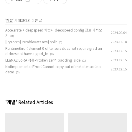
'
개발
' 카테고리의 다른 글
Accelerate + deepspeed 학습시 deepspeed config 정보 가져오
2024.09.04
기
(0)
[PyTorch] IterableDataset의 split
2023.12.18
(0)
RuntimeError: element 0 of tensors does not require grad an
2023.12.15
d does not have a grad_fn
(0)
LLaMA2 LoRA 적용과 tokenizer의 padding_side
2023.12.15
(1)
NotImplementedError: Cannot copy out of meta tensor; no
2023.12.15
data!
(0)
'개발'
Related Articles