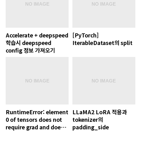
Accelerate + deepspeed
[PyTorch]
학습시 deepspeed
IterableDataset의 split
config 정보 가져오기
RuntimeError: element
LLaMA2 LoRA 적용과
0 of tensors does not
tokenizer의
require grad and does
padding_side
not have a grad_fn