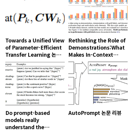
Towards a Unified View
Rethinking the Role of
of Parameter-Efficient
Demonstrations:What
Transfer Learning 논문
Makes In-Context
리뷰
LearningWork? 간단 리
뷰
Do prompt-based
AutoPrompt 논문 리뷰
models really
understand the