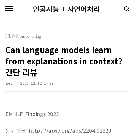
본문 바로가기
인공지능 + 자연어처리
NLP/Prompt tuning
Can language models learn
from explanations in context?
간단 리뷰
Zedi
2022. 12. 12. 17:27
EMNLP Findings 2022
논문 링크:
https://arxiv.org/abs/2204.02329