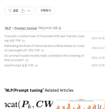
공감
구독하기
'
NLP
>
Prompt tuning
' 카테고리의 다른 글
Towards a Unified View of Parameter-Efficient Transfer Learn
2023.01.05
ing 논문 리뷰
(0)
Rethinking the Role of Demonstrations:What Makes In-Conte
2022.12.13
xt LearningWork? 간단 리뷰
(0)
Do prompt-based models really understand the meaning of
2022.12.09
their prompts?
(0)
AutoPrompt 논문 리뷰
2022.12.06
(0)
'NLP/Prompt tuning'
Related Articles